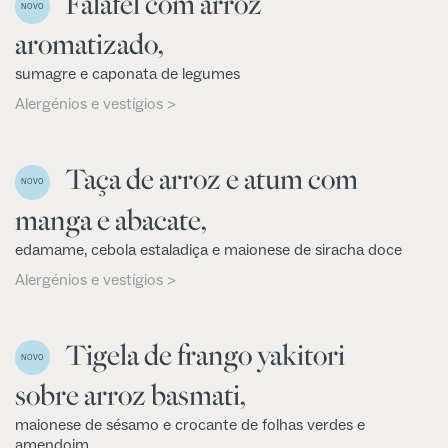
Falafel com arroz
NOVO
aromatizado,
sumagre e caponata de legumes
Alergénios e vestígios >
Taça de arroz e atum com
NOVO
manga e abacate,
edamame, cebola estaladiça e maionese de siracha doce
Alergénios e vestígios >
Tigela de frango yakitori
NOVO
sobre arroz basmati,
maionese de sésamo e crocante de folhas verdes e
amendoim