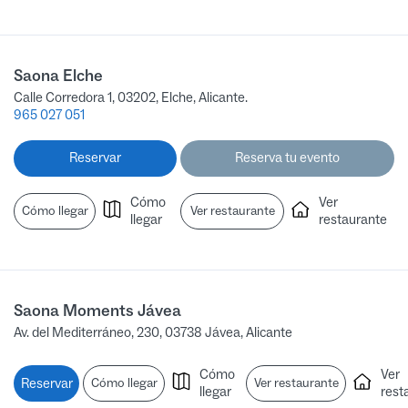
Saona Elche
Calle Corredora 1, 03202, Elche, Alicante.
965 027 051
Reservar
Reserva tu evento
Cómo
Ver
Cómo llegar
Ver restaurante
llegar
restaurante
Saona Moments Jávea
Av. del Mediterráneo, 230, 03738 Jávea, Alicante
Cómo
Ver
Reservar
Cómo llegar
Ver restaurante
llegar
rest