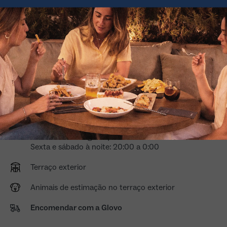
da melhor gastronomia mediterrânica e de um espaço
confortável e cheio de luz no coração de Salamanca.
Como nos encontrar >
C. del Prior, 15, 37002 Salamanca
923 174 766
Reserve o seu evento
Meio-dia de domingo a quinta-feira: 13:00 a 16:30
Sexta-feira e sábado ao meio-dia: 13h00 às 17h00
Noites de domingo a quinta-feira: 20:00 às 23:30
Sexta e sábado à noite: 20:00 a 0:00
Terraço exterior
Animais de estimação no terraço exterior
Encomendar com a Glovo