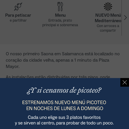
Para petiscar
Menu
NUEVO Menú
e partilhar
Entrada, prato
Mediterráneo
principal e sobremesa
Con arroces a
compartir
Nuevo Menú Mediterráneo (viernes, excepto festivos)
O nosso primeiro Saona em Salamanca está localizado no
coração da cidade velha, apenas a 1 minuto da Plaza
Mayor.
Nuevo Menú Mediterráneo (sábados, domingos y festivos)
As instalações estão distribuídas por três pisos, onde
algumas das paredes são de pedra exposta, dando um
toque de calor às instalações, e as janelas são de madeira,
mantendo a forja original do edifício.
Desfrute da sua visita num ambiente repleto de
pormenores mediterrânicos, como os nossos pavimentos
revestidos com tapetes de barro, decoração em vime e
pequenos recantos com pormenores artesanais. Desfrute