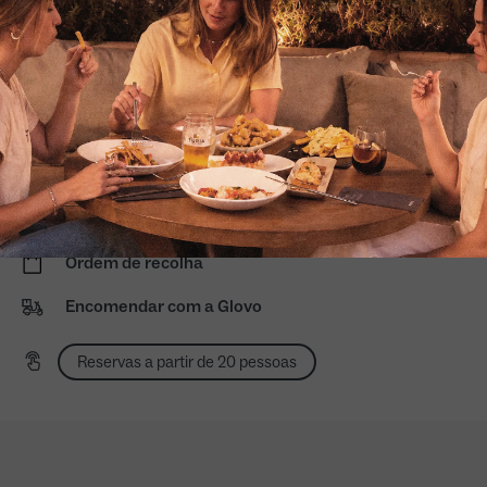
Mediodía de lunes a domingo: 13:00 a 16:30
Sexta e sábado à noite: 20:00 a 0:00
Terraço exterior
Terraço coberto
Animais de estimação no terraço exterior
Acesso às nossas cartas adaptadas
Ordem de recolha
Encomendar com a Glovo
Reservas a partir de 20 pessoas