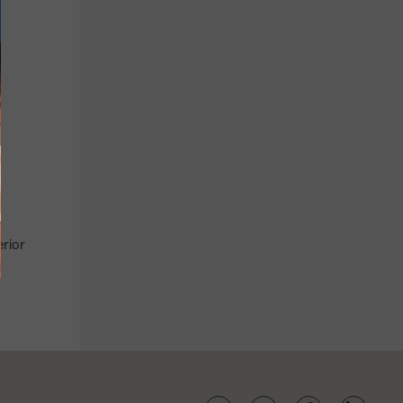
rupo
Menu para
Bebidas/café
pessoas
crianças
Refrigerantes,
cervejas e vinhos
Até 11 anos
rior