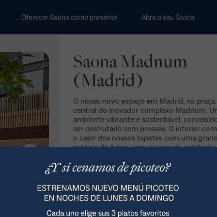
Oferecer Saona como presente
Abra o seu Saona
Saona Madnum
(Madrid)
O nosso novo espaço em Madrid, na praça
central do inovador complexo Madnum. 
ambiente vibrante e sustentável, concebid
ser desfrutado sem pressas. O interior co
o calor dos nossos tapetes com uma gran
estante de livros, uma nuvem de candeeiro
cerâmica na mesa comum e pormenores d
madeira que convidam a ficar. Dispõe ta
de um terraço exterior ideal para descontra
durante a semana ou partilhar um bom pla
qualquer hora do dia.