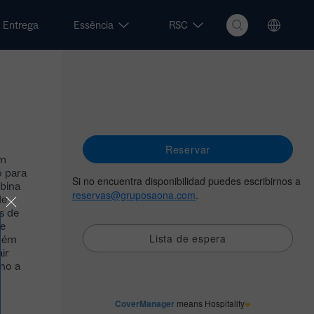
Entrega
Essência
RSC
Um
o para
mbina
de
s de
e
mbém
ir
no a