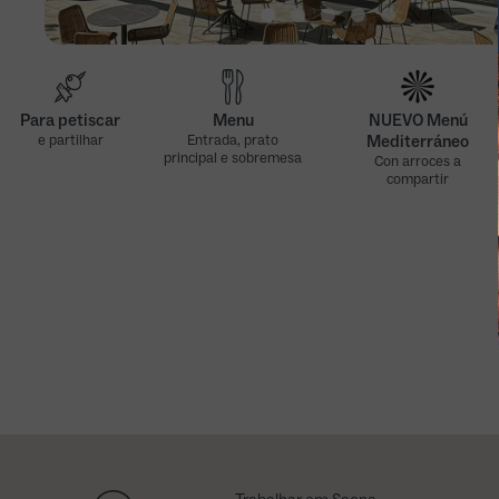
Para petiscar
Menu
NUEVO Menú
e partilhar
Entrada, prato
Mediterráneo
principal e sobremesa
Con arroces a
compartir
Nuevo Menú
Nuevo Menú
Mediterráneo
Mediterráneo
(viernes, excepto
(sábados, domingos
festivos)
y festivos)