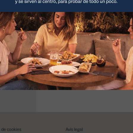
C. de Méndez Álvaro, 61, Arganzuela,
28045 Madrid
918 056 149
Reserva el teu esdeveniment
NUEVO Menú
Menú degustació
Menú de grups
Picoteo
Assaboreix el millor en
A partir de 10
3 passos
persones
3 platos a compartir
Migdia: 13:00 a 16:30
(sólo noches)
Nit: de 20:00 a 23:30
Terrassa exterior
Mascotes en terrassa exterior
Accedeix a les nostres cartes adap
a de cookies
Avís legal