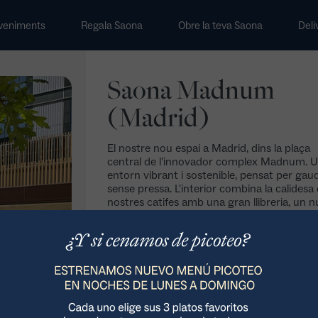
veniments
Regala Saona
Obre la teva Saona
Deli
Saona Madnum
(Madrid)
El nostre nou espai a Madrid, dins la plaça
central de l'innovador complex Madnum. 
entorn vibrant i sostenible, pensat per gaud
sense pressa. L'interior combina la calidesa 
nostres catifes amb una gran llibreria, un n
de làmpades ceràmiques sobre la taula co
i detalls de fusta que conviden a quedar-s'hi
més, compta amb una terrassa exterior ide
desconnectar entre setmana o compartir u
bonítol a qualsevol hora.
Com arribar >