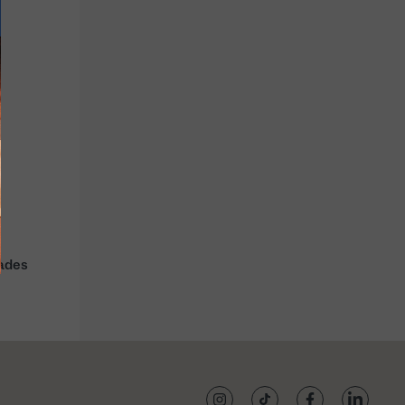
Menú infantil
Begudes/Cafès
Fins a 11 anys
Refrescs, cerveses i
vins
tades