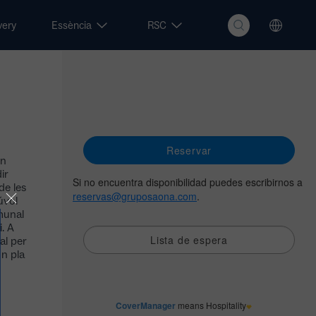
very
Essència
RSC
Un
ir
de les
úvol
munal
. A
al per
n pla