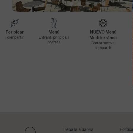
Per picar
Menú
NUEVO Menú
i compartir
Entrant, principal i
Mediterráneo
postres
Con arroces a
compartir
Nuevo Menú
Nuevo Menú
Mediterráneo
Mediterráneo
(viernes, excepto
(sábados, domingos
festivos)
y festivos)
Treballa a Saona
Polític