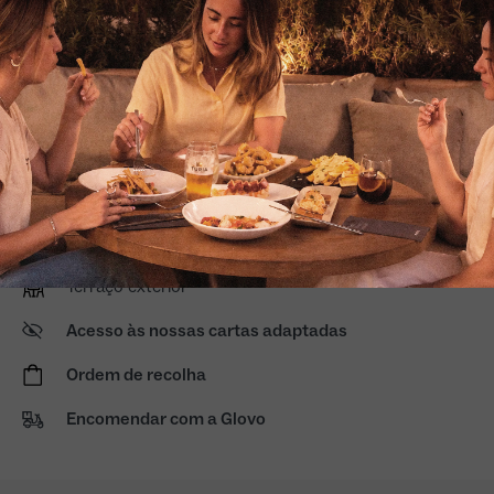
Como nos encontrar >
Calle del Potosí 2 (Centro Comercial La Maquinista),
08003, Barcelona
645 386 066
- Horário de funcionamento: de
segunda-feira a domingo, das 13h00 às 17h00 e das
20h00 às 23h30
Meio-dia de domingo a quinta-feira: 13:00 a 16:30
Meio-dia de sexta-feira e sábado: 12:30 a 16:30
Noites de domingo a quinta-feira: 20:00 a 22:30
Sexta-feira e sábado: 20:00 a 23:30
Terraço exterior
Acesso às nossas cartas adaptadas
Ordem de recolha
Encomendar com a Glovo