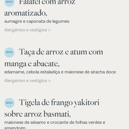
Falafel com arroz
NOVO
aromatizado,
sumagre e caponata de legumes
Alergénios e vestígios >
Taça de arroz e atum com
NOVO
manga e abacate,
edamame, cebola estaladiça e maionese de siracha doce
Alergénios e vestígios >
Tigela de frango yakitori
NOVO
sobre arroz basmati,
maionese de sésamo e crocante de folhas verdes e
amendoim