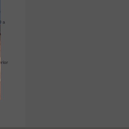
a
0 a
rupo
Menu para
Bebidas/café
a
pessoas
crianças
Refrigerantes,
cervejas e vinhos
Até 11 anos
rior