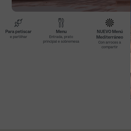
Para petiscar
Menu
NUEVO Menú
e partilhar
Entrada, prato
Mediterráneo
principal e sobremesa
Con arroces a
compartir
Nuevo Menú
Nuevo Menú
Mediterráneo
Mediterráneo
(viernes, excepto
(sábados, domingos
festivos)
y festivos)