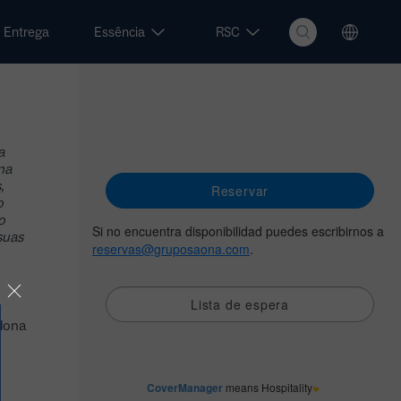
Entrega
Essência
RSC
a
na
,
o
o
suas
elona