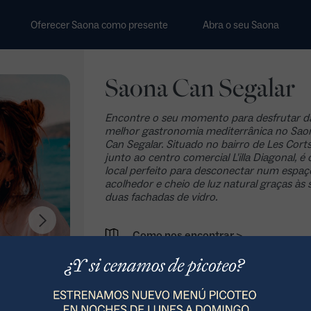
Oferecer Saona como presente
Abra o seu Saona
Saona Can Segalar
Encontre o seu momento para desfrutar d
melhor gastronomia mediterrânica no Sao
Can Segalar. Situado no bairro de Les Corts
junto ao centro comercial L'illa Diagonal, é 
local perfeito para desconectar num espaç
acolhedor e cheio de luz natural graças às 
duas fachadas de vidro.
Como nos encontrar >
C. de Can Segalar, 14-16, 08014 Barc
932 206 513
Reserve o seu evento