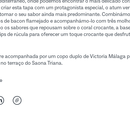
diterrâneo, onde podemos encontrar o mais delicado cor
 criar esta tapa com um protagonista especial, o atum ve
tornar o seu sabor ainda mais predominante. Combinámo
s de bacon flamejado e acompanhámo-lo com três molhos
o os sabores que repousam sobre o coral crocante, a base
ps de rúcula para oferecer um toque crocante que desfr
re acompanhada por um copo duplo de Victoria Málaga po
 no terraço do Saona Triana.
go
ebook
 no Twitter
Partilhar no Linkedin
Partilhar por e-mail