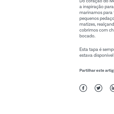
Do coração do Me
a inspiração para
marinamos para 
pequenos pedaço
matizes, realçand
cobrimos com chi
bocado.
Esta tapa é semp
estava disponível
Partilhar este arti
Partilhar no Fac
Partilhar