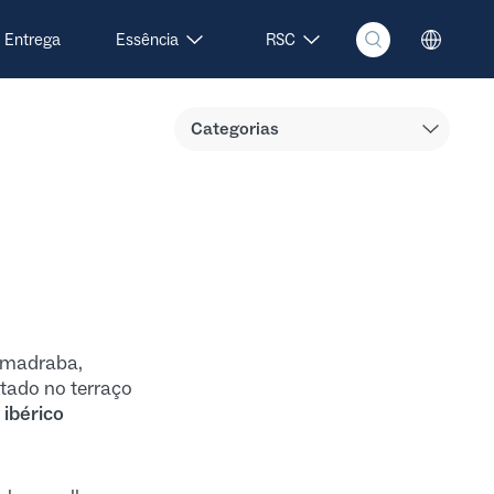
Entrega
Essência
RSC
Almadraba,
tado no terraço
ibérico