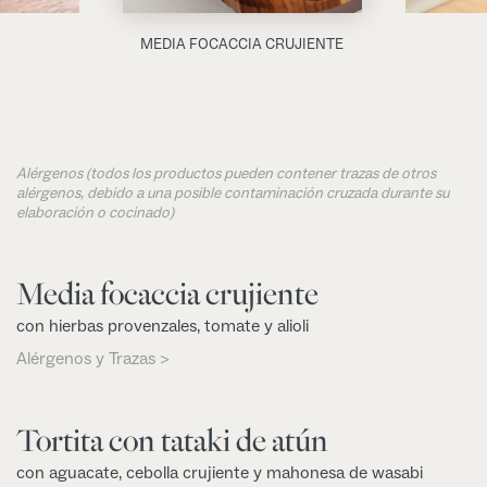
MEDIA FOCACCIA CRUJIENTE
Alérgenos (todos los productos pueden contener trazas de otros
alérgenos, debido a una posible contaminación cruzada durante su
elaboración o cocinado)
Media focaccia crujiente
con hierbas provenzales, tomate y alioli
Alérgenos y Trazas >
Tortita con tataki de atún
con aguacate, cebolla crujiente y mahonesa de wasabi