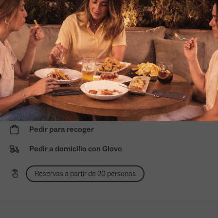
Reserva tu evento
Mediodía: 13:00 a 16:30
Noches domingo a miércoles: 20:00 a 23:30
Noches jueves a sábado: 20:00 a 0:00
Terraza exterior
Mascotas en terraza exterior
Accede a nuestras cartas adaptadas
Pedir para recoger
Pedir a domicilio con Glovo
Reservas a partir de 20 personas