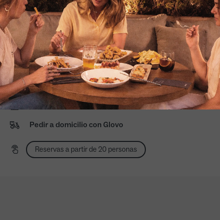
Reserva tu evento
Mediodía: 13:00 a 16:30
Noche domingo a miércoles: 20:00 a 23:30
Noche de jueves a sábado: 20:00 a 0:00
Terraza exterior
Mascotas en terraza exterior
Pedir para recoger
Pedir a domicilio con Glovo
Reservas a partir de 20 personas