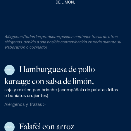
DE LIMÓN,
Alérgenos (todos los productos pueden contener trazas de otros
alérgenos, debido a una posible contaminación cruzada durante su
elaboración o cocinado)
Hamburguesa de pollo
NUEVO
karaage con salsa de limón,
soja y miel en pan brioche (acompáñala de patatas fritas
o boniatos crujientes)
Alérgenos y Trazas >
Falafel con arroz
NUEVO