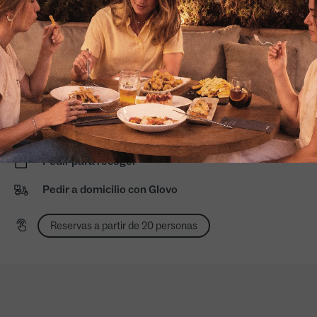
Reserva tu evento
Mediodía: 13:00 a 16:30
Noche domingo a jueves: 20:00 a 23:00
Noche de viernes y sábado: 20:00 a 0:00
Terraza exterior
Accede a nuestras cartas adaptadas
Pedir para recoger
Pedir a domicilio con Glovo
Reservas a partir de 20 personas