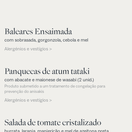
Baleares Ensaimada
com sobrasada, gorgonzola, cebola e mel
Alergénios e vestígios >
Panquecas de atum tataki
com abacate e maionese de wasabi (2 unid.)
Produto submetido a um tratamento de congelação para
prevenção do anisakis
Alergénios e vestígios >
Salada de tomate cristalizado
burrata, laranja, manjericão e mel de azeitona preta