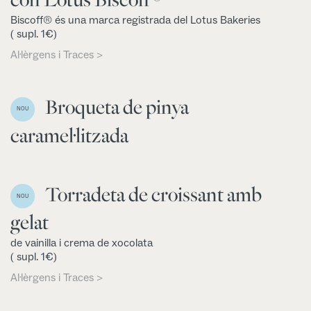
Biscoff® és una marca registrada del Lotus Bakeries
( supl. 1€)
Al·lèrgens i Traces >
Broqueta de pinya
NOU
caramel·litzada
Torradeta de croissant amb
NOU
gelat
de vainilla i crema de xocolata
( supl. 1€)
Al·lèrgens i Traces >