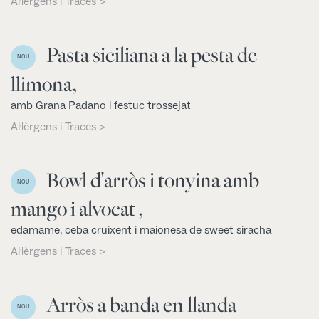
Al·lèrgens i Traces >
Pasta siciliana a la pesta de
NOU
llimona,
amb Grana Padano i festuc trossejat
Al·lèrgens i Traces >
Bowl d'arròs i tonyina amb
NOU
mango i alvocat ,
edamame, ceba cruixent i maionesa de sweet siracha
Al·lèrgens i Traces >
Arròs a banda en llanda
NOU