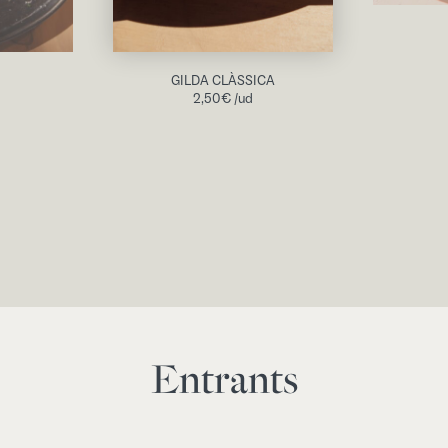
GILDA CLÀSSICA
2,50
€
/ud
Entrants