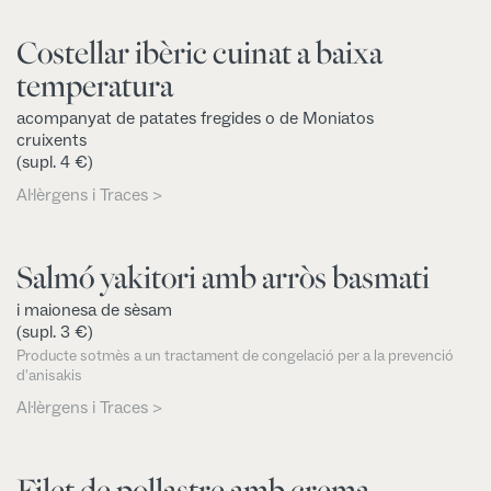
Costellar ibèric cuinat a baixa
temperatura
acompanyat de patates fregides o de Moniatos
cruixents
(supl. 4 €)
Al·lèrgens i Traces >
Salmó yakitori amb arròs basmati
i maionesa de sèsam
(supl. 3 €)
Producte sotmès a un tractament de congelació per a la prevenció
d'anisakis
Al·lèrgens i Traces >
Filet de pollastre amb crema