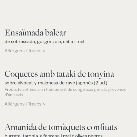
Ensaïmada balear
de sobrassada, gorgonzola, ceba i mel
Al·lèrgens i Traces >
Coquetes amb tataki de tonyina
sobre alvocat y maionesa de rave japonès (2 ud.)
Producte sotmès a un tractament de congelació per a la prevenció
d'anisakis
Al·lèrgens i Traces >
Amanida de tomàquets confitats
burrata, taronja, alfàbrega i mel d'olives negres