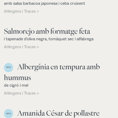
amb salsa barbacoa japonesa i ceba cruixent
Al·lèrgens i Traces >
Salmorejo amb formatge feta
i tapenade d'oliva negra, tomàquet sec i alfàbrega
Al·lèrgens i Traces >
Albergínia en tempura amb
NOU
hummus
de cigró i mel
Al·lèrgens i Traces >
Amanida César de pollastre
NOU