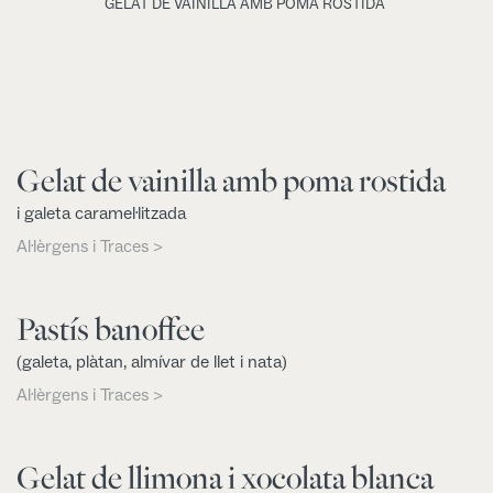
GELAT DE VAINILLA AMB POMA ROSTIDA
Gelat de vainilla amb poma rostida
i galeta caramel·litzada
Al·lèrgens i Traces >
Pastís banoffee
(galeta, plàtan, almívar de llet i nata)
Al·lèrgens i Traces >
Gelat de llimona i xocolata blanca