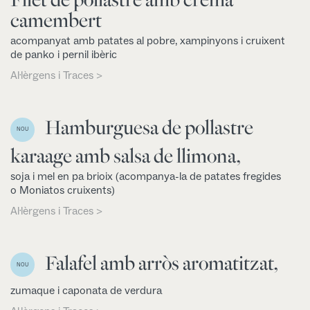
camembert
acompanyat amb patates al pobre, xampinyons i cruixent
de panko i pernil ibèric
Al·lèrgens i Traces >
Hamburguesa de pollastre
NOU
karaage amb salsa de llimona,
soja i mel en pa brioix (acompanya-la de patates fregides
o Moniatos cruixents)
Al·lèrgens i Traces >
Falafel amb arròs aromatitzat,
NOU
zumaque i caponata de verdura