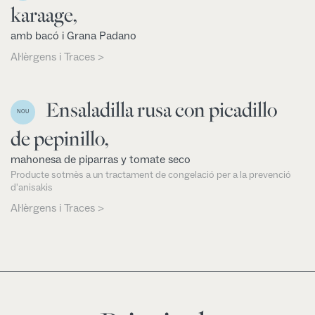
karaage,
amb bacó i Grana Padano
Al·lèrgens i Traces >
Ensaladilla rusa con picadillo
NOU
de pepinillo,
mahonesa de piparras y tomate seco
Producte sotmès a un tractament de congelació per a la prevenció
d'anisakis
Al·lèrgens i Traces >