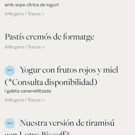
amb sopa cítrica de iogurt
Al·lèrgens i Traces >
Pastís cremós de formatge
Al·lèrgens i Traces >
Yogur con frutos rojos y miel
NOU
(*Consulta disponibilidad)
i galeta caramel·litzada
Al·lèrgens i Traces >
Nuestra versión de tiramisú
NOU
con Lotus Biscoff®