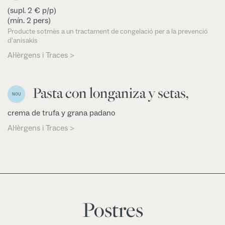
(supl. 2 € p/p)
(mín. 2 pers)
Producte sotmès a un tractament de congelació per a la prevenció
d'anisakis
Al·lèrgens i Traces >
Pasta con longaniza y setas,
NOU
crema de trufa y grana padano
Al·lèrgens i Traces >
Postres