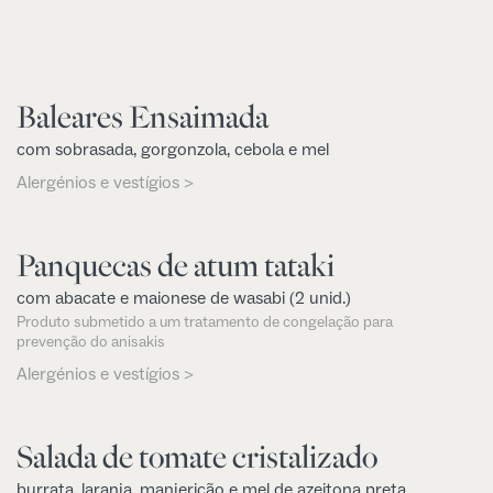
Baleares Ensaimada
com sobrasada, gorgonzola, cebola e mel
Alergénios e vestígios >
Panquecas de atum tataki
com abacate e maionese de wasabi (2 unid.)
Produto submetido a um tratamento de congelação para
prevenção do anisakis
Alergénios e vestígios >
Salada de tomate cristalizado
burrata, laranja, manjericão e mel de azeitona preta