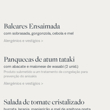
Baleares Ensaimada
com sobrasada, gorgonzola, cebola e mel
Alergénios e vestígios >
Panquecas de atum tataki
com abacate e maionese de wasabi (2 unid.)
Produto submetido a um tratamento de congelação para
prevenção do anisakis
Alergénios e vestígios >
Salada de tomate cristalizado
burrata, laranja, manjericão e mel de azeitona preta