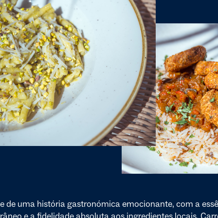
te de uma história gastronómica emocionante, com a essê
râneo e a fidelidade absoluta aos ingredientes locais. Carr