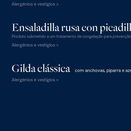
Alergénios e vestígios >
Ensaladilla rusa con picadill
Produto submetido a um tratamento de congelação para prevenção
Alergénios e vestígios >
Gilda clássica
com anchovas, piparra e az
Alergénios e vestígios >