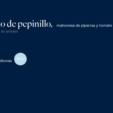
o de pepinillo,
mahonesa de piparras y tomate
 do anisakis
NOVO
eitonas