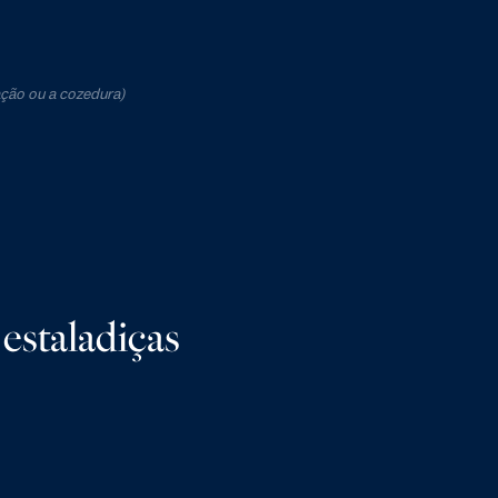
ção ou a cozedura)
estaladiças