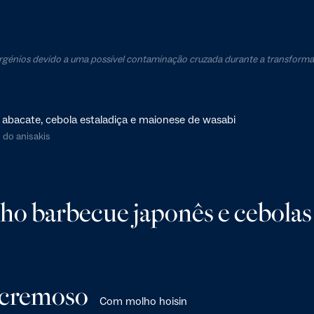
ergénios devido a uma possível contaminação cruzada durante a transforma
abacate, cebola estaladiça e maionese de wasabi
 do anisakis
 barbecue japonês e cebolas 
 cremoso
Com molho hoisin