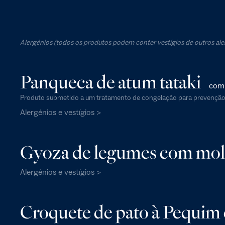
Alergénios (todos os produtos podem conter vestígios de outros al
Panqueca de atum tataki
com 
Produto submetido a um tratamento de congelação para prevenção
Alergénios e vestígios >
Gyoza de legumes com molho
Alergénios e vestígios >
Croquete de pato à Pequim