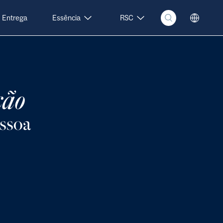
Entrega
Essência
RSC
ção
ssoa