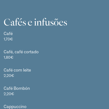
Cafés e infusões
Café
1,70
€
Café, café cortado
1,80
€
Café com leite
2,20
€
Café Bombón
2,20
€
Cappuccino