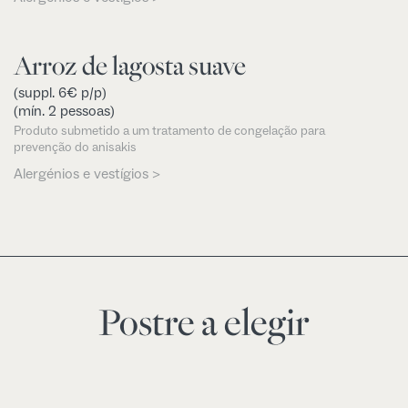
Arroz de lagosta suave
(suppl. 6€ p/p)
(mín. 2 pessoas)
Produto submetido a um tratamento de congelação para
prevenção do anisakis
Alergénios e vestígios >
Postre a elegir