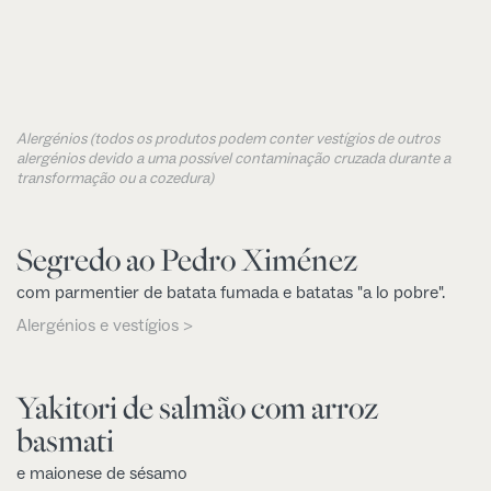
Alergénios (todos os produtos podem conter vestígios de outros
alergénios devido a uma possível contaminação cruzada durante a
transformação ou a cozedura)
Segredo ao Pedro Ximénez
com parmentier de batata fumada e batatas "a lo pobre".
Alergénios e vestígios >
Yakitori de salmão com arroz
basmati
e maionese de sésamo