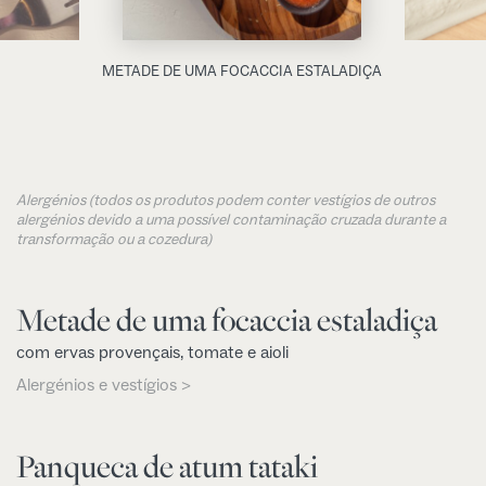
METADE DE UMA FOCACCIA ESTALADIÇA
Alergénios (todos os produtos podem conter vestígios de outros
alergénios devido a uma possível contaminação cruzada durante a
transformação ou a cozedura)
Metade de uma focaccia estaladiça
com ervas provençais, tomate e aioli
Alergénios e vestígios >
Panqueca de atum tataki