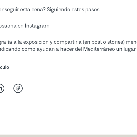
seguir esta cena? Siguiendo estos pasos:
posaona en Instagram
rafía a la exposición y compartirla (en post o stories) me
dicando cómo ayudan a hacer del Mediterráneo un lugar
culo
cebook
r en Twitter
Compartir en Linkedin
Compartir vía Email