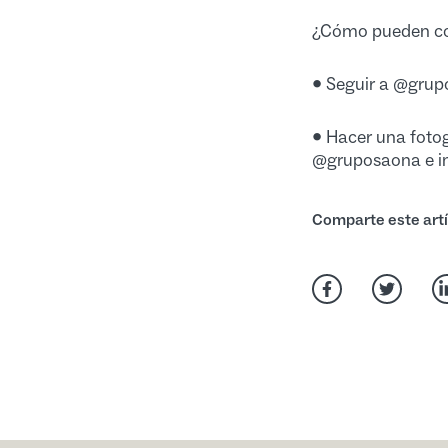
¿Cómo pueden con
• Seguir a @gru
• Hacer una fotog
@gruposaona e in
Comparte este artí
Compartir en Fa
Comparti