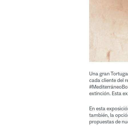
Una gran Tortuga 
cada cliente del 
#MediterráneoBonit
extinción. Esta e
En esta exposició
también, la opci
propuestas de nue