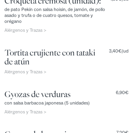
Croqueta cremosa (unidad):
de pato Pekín con salsa hoisin, de jamón, de pollo
asado y trufa o de cuatro quesos, tomate y
orégano
Alérgenos y Trazas >
Tortita crujiente con tataki
3,40
€
/ud
de atún
Alérgenos y Trazas >
Gyozas de verduras
6,90
€
con salsa barbacoa japonesa (5 unidades)
Alérgenos y Trazas >
7,20
€