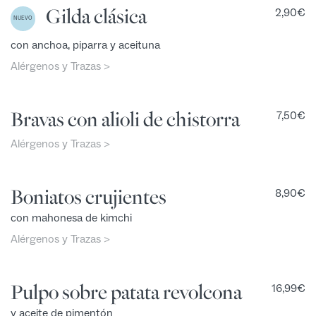
Gilda clásica
2,90
€
NUEVO
con anchoa, piparra y aceituna
Alérgenos y Trazas >
Bravas con alioli de chistorra
7,50
€
Alérgenos y Trazas >
Boniatos crujientes
8,90
€
con mahonesa de kimchi
Alérgenos y Trazas >
Pulpo sobre patata revolcona
16,99
€
y aceite de pimentón