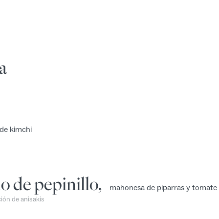
a
de kimchi
o de pepinillo,
mahonesa de piparras y tomate
ión de anisakis