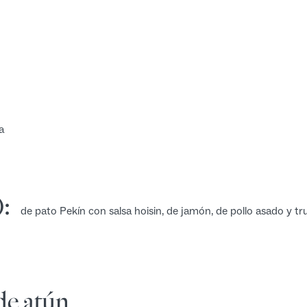
a
:
de pato Pekín con salsa hoisin, de jamón, de pollo asado y t
 de atún