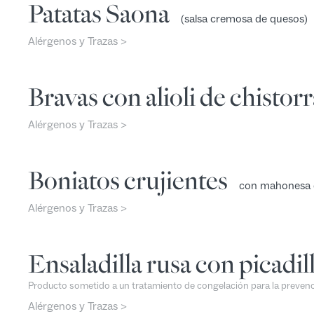
Patatas Saona
(salsa cremosa de quesos)
Alérgenos y Trazas >
Bravas con alioli de chistorr
Alérgenos y Trazas >
Boniatos crujientes
con mahonesa 
Alérgenos y Trazas >
Ensaladilla rusa con picadill
Producto sometido a un tratamiento de congelación para la prevenc
Alérgenos y Trazas >