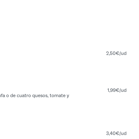
2,50
€
/ud
1,99
€
/ud
rufa o de cuatro quesos, tomate y
3,40
€
/ud