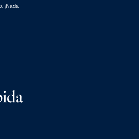
eo. ¡Nada
bida