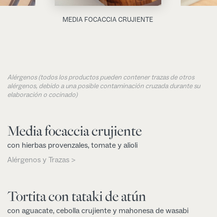
MEDIA FOCACCIA CRUJIENTE
Alérgenos (todos los productos pueden contener trazas de otros
alérgenos, debido a una posible contaminación cruzada durante su
elaboración o cocinado)
Media focaccia crujiente
con hierbas provenzales, tomate y alioli
Alérgenos y Trazas >
Tortita con tataki de atún
con aguacate, cebolla crujiente y mahonesa de wasabi