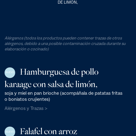
DE LIMÓN,
Alérgenos (todos los productos pueden contener trazas de otros
alérgenos, debido a una posible contaminación cruzada durante su
elaboración o cocinado)
Hamburguesa de pollo
NUEVO
karaage con salsa de limón,
soja y miel en pan brioche (acompáñala de patatas fritas
o boniatos crujientes)
Alérgenos y Trazas >
Falafel con arroz
NUEVO