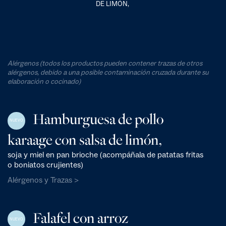
DE LIMÓN,
Alérgenos (todos los productos pueden contener trazas de otros
alérgenos, debido a una posible contaminación cruzada durante su
elaboración o cocinado)
Hamburguesa de pollo
NUEVO
karaage con salsa de limón,
soja y miel en pan brioche (acompáñala de patatas fritas
o boniatos crujientes)
Alérgenos y Trazas >
Falafel con arroz
NUEVO