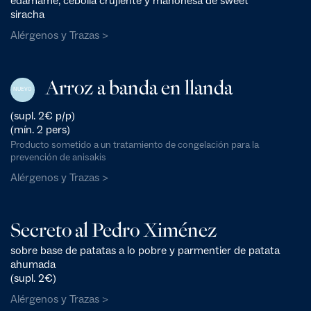
edamame, cebolla crujiente y mahonesa de sweet
siracha
Alérgenos y Trazas >
Arroz a banda en llanda
NUEVO
(supl. 2€ p/p)
(mín. 2 pers)
Producto sometido a un tratamiento de congelación para la
prevención de anisakis
Alérgenos y Trazas >
Secreto al Pedro Ximénez
sobre base de patatas a lo pobre y parmentier de patata
ahumada
(supl. 2€)
Alérgenos y Trazas >