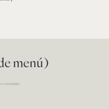
 de menú)
n o cocinado)