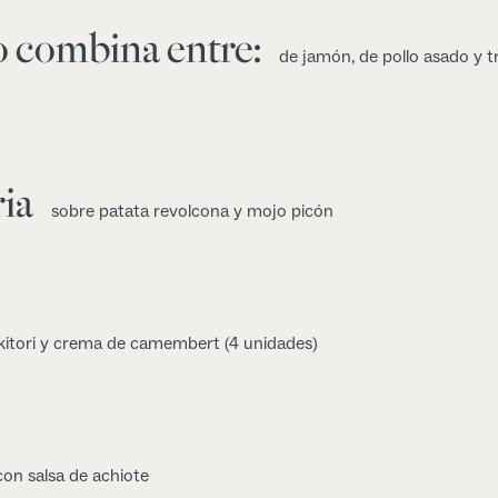
o combina entre:
de jamón, de pollo asado y t
ia
sobre patata revolcona y mojo picón
kitori y crema de camembert (4 unidades)
con salsa de achiote