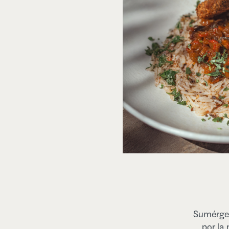
Sumérget
por la