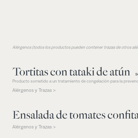
Alérgenos (todos los productos pueden contener trazas de otros al
Tortitas con tataki de atún
s
Producto sometido a un tratamiento de congelación para la prevenc
Alérgenos y Trazas >
Ensalada de tomates confit
Alérgenos y Trazas >