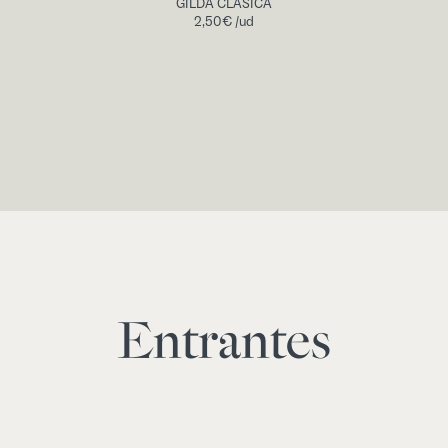
GILDA CLÁSICA
2,50
€
/ud
Entrantes