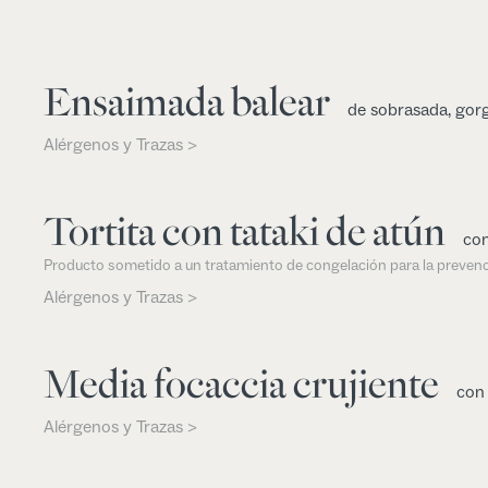
Ensaimada balear
de sobrasada, gorg
Alérgenos y Trazas >
Tortita con tataki de atún
con
Producto sometido a un tratamiento de congelación para la prevenc
Alérgenos y Trazas >
Media focaccia crujiente
con 
Alérgenos y Trazas >