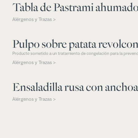
Tabla de Pastrami ahumad
Alérgenos y Trazas >
Pulpo sobre patata revolco
Producto sometido a un tratamiento de congelación para la prevenc
Alérgenos y Trazas >
Ensaladilla rusa con ancho
Alérgenos y Trazas >