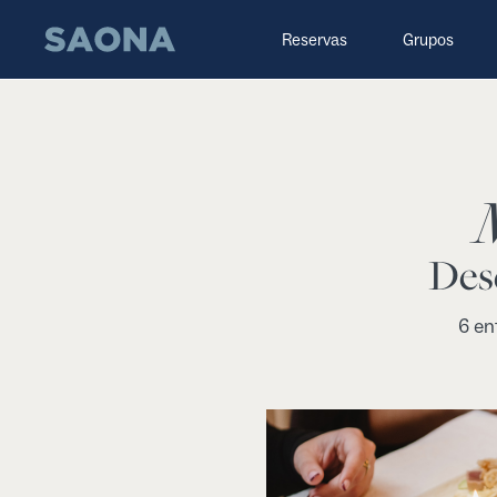
Saltar al contenido
Grupo Saona
Reservas
Grupos
Desd
6 en