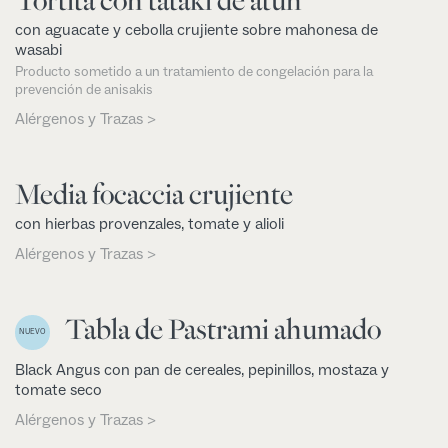
Tortita con tataki de atún
con aguacate y cebolla crujiente sobre mahonesa de
wasabi
Producto sometido a un tratamiento de congelación para la
prevención de anisakis
Alérgenos y Trazas >
Media focaccia crujiente
con hierbas provenzales, tomate y alioli
Alérgenos y Trazas >
Tabla de Pastrami ahumado
NUEVO
Black Angus con pan de cereales, pepinillos, mostaza y
tomate seco
Alérgenos y Trazas >