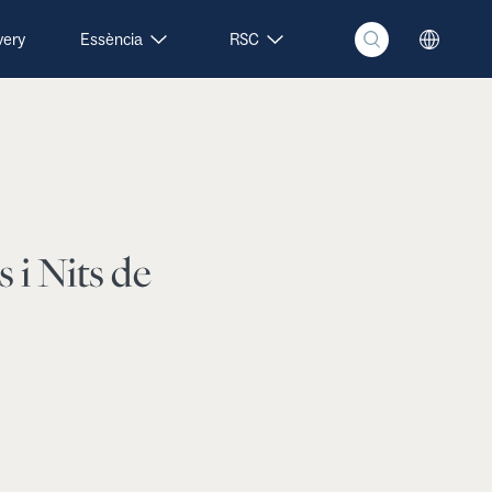
very
Essència
RSC
 i Nits de