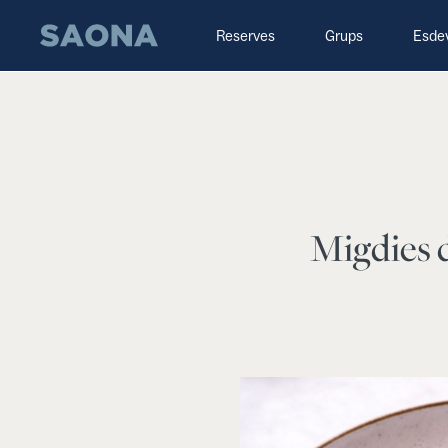
Saltar al contenido
Grupo Saona
Reserves
Grups
Esde
Migdies d