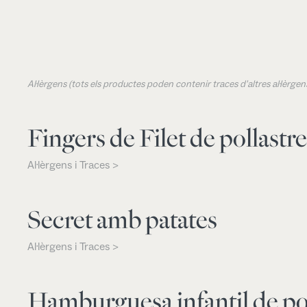
Al·lèrgens (tots els productes poden contenir traces d'altres al·lèrg
Fingers de Filet de pollastr
Al·lèrgens i Traces >
Secret amb patates
Al·lèrgens i Traces >
Hamburguesa infantil de po