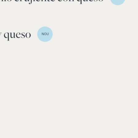
y queso
NOU