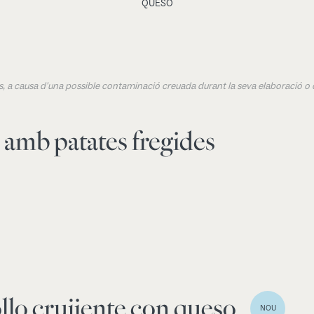
QUESO
ens, a causa d'una possible contaminació creuada durant la seva elaboració o 
e amb patates fregides
llo crujiente con queso
NOU