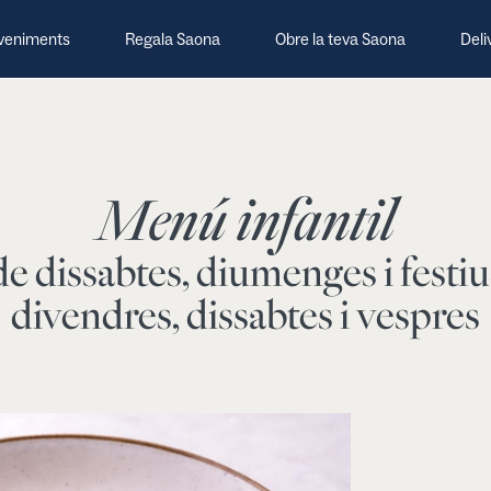
veniments
Regala Saona
Obre la teva Saona
Deli
Menú infantil
e dissabtes, diumenges i festius
divendres, dissabtes i vespres