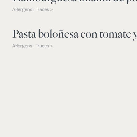
Al·lèrgens i Traces >
Pasta boloñesa con tomate 
Al·lèrgens i Traces >