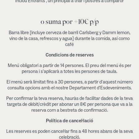
Inclou Entrants , un principal a triar i postres a compartir
o suma por +10€ p/p
Barra libre [incluye cerveza de barril Carlsberg y Damm lemon,
vino de la casa, refrescos y agua] durante la comida, así como
café
Condicions de reserves
Menú obligatori a partir de 14 persones. El preu del menú és per
persona i s'aplicarà a totes les persones de taula.
El menú serà limitat fins a 30 persones, a partir d'aquest número
consulta opcions amb el nostre Departament d'Esdeveniments.
Per confirmar la teva reserva, hauràs de facilitar dades de la teva
targeta de dèbit/crèdit per abonar un 8€ per persona que va a la
reserva com a bestreta de confirmació.
Política de cancel·lació
Les reserves es poden cancel·lar fins a 48 hores abans de la seva
celebració.