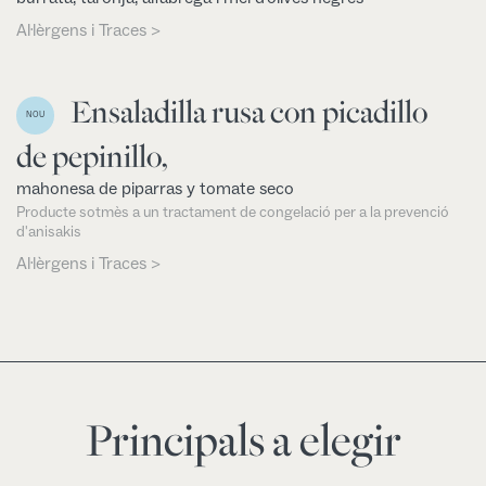
Al·lèrgens i Traces >
Ensaladilla rusa con picadillo
NOU
de pepinillo,
mahonesa de piparras y tomate seco
Producte sotmès a un tractament de congelació per a la prevenció
d'anisakis
Al·lèrgens i Traces >
Principals a elegir