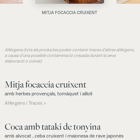
MITJA FOCACCIA CRUIXENT
Al·lèrgens (tots els productes poden contenir traces d'altres al·lèrgens,
a causa d'una possible contaminació creuada durant la seva
elaboració o cuinat)
Mitja focaccia cruixent
amb herbes provençals, tomàquet i allioli
Al·lèrgens i Traces >
Coca amb tataki de tonyina
amb alvocat , ceba cruixent i maionesa de rave japonès