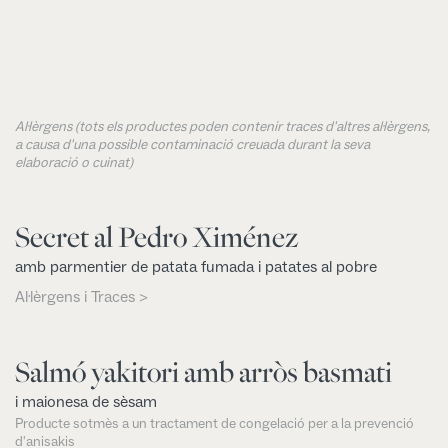
Al·lèrgens (tots els productes poden contenir traces d'altres al·lèrgens,
a causa d'una possible contaminació creuada durant la seva
elaboració o cuinat)
Secret al Pedro Ximénez
amb parmentier de patata fumada i patates al pobre
Al·lèrgens i Traces >
Salmó yakitori amb arròs basmati
i maionesa de sèsam
Producte sotmès a un tractament de congelació per a la prevenció
d'anisakis