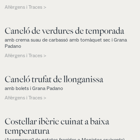
Al·lèrgens i Traces >
Caneló de verdures de temporada
amb crema suau de carbassó amb tomàquet sec i Grana
Padano
Al·lèrgens i Traces >
Caneló trufat de llonganissa
amb bolets i Grana Padano
Al·lèrgens i Traces >
Costellar ibèric cuinat a baixa
temperatura
(Acompanya'l de patates fregides o Moniatos cruixents)