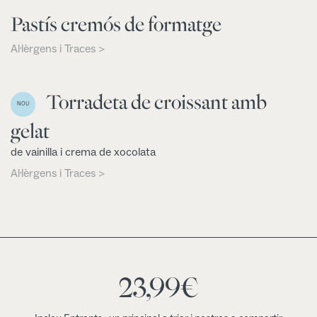
Pastís cremós de formatge
Al·lèrgens i Traces >
Torradeta de croissant amb
NOU
gelat
de vainilla i crema de xocolata
Al·lèrgens i Traces >
23,99
€