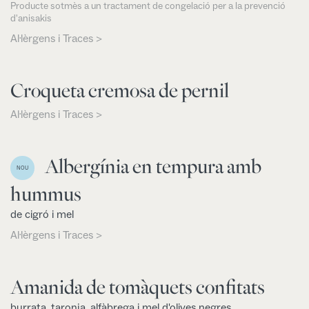
Producte sotmès a un tractament de congelació per a la prevenció
d'anisakis
Al·lèrgens i Traces >
Croqueta cremosa de pernil
Al·lèrgens i Traces >
Albergínia en tempura amb
NOU
hummus
de cigró i mel
Al·lèrgens i Traces >
Amanida de tomàquets confitats
burrata, taronja, alfàbrega i mel d'olives negres