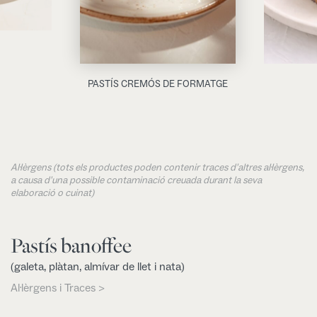
PASTÍS CREMÓS DE FORMATGE
Al·lèrgens (tots els productes poden contenir traces d'altres al·lèrgens,
a causa d'una possible contaminació creuada durant la seva
elaboració o cuinat)
Pastís banoffee
(galeta, plàtan, almívar de llet i nata)
Al·lèrgens i Traces >