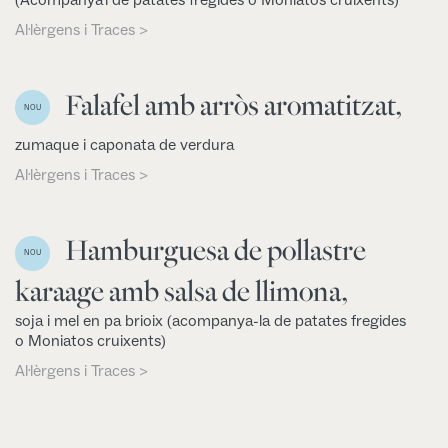
Al·lèrgens i Traces >
Falafel amb arròs aromatitzat,
NOU
zumaque i caponata de verdura
Al·lèrgens i Traces >
Hamburguesa de pollastre
NOU
karaage amb salsa de llimona,
soja i mel en pa brioix (acompanya-la de patates fregides
o Moniatos cruixents)
Al·lèrgens i Traces >