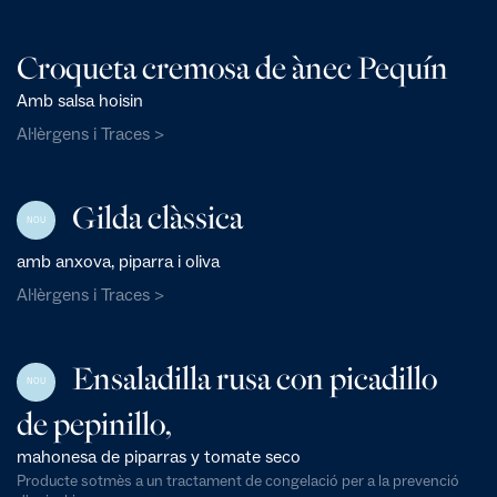
Croqueta cremosa de ànec Pequín
Amb salsa hoisin
Al·lèrgens i Traces >
Gilda clàssica
NOU
amb anxova, piparra i oliva
Al·lèrgens i Traces >
Ensaladilla rusa con picadillo
NOU
de pepinillo,
mahonesa de piparras y tomate seco
Producte sotmès a un tractament de congelació per a la prevenció