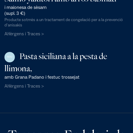
i maionesa de sèsam
(supl. 3 €)
Producte sotmès a un tractament de congelació per a la prevenció
d'anisakis
Al·lèrgens i Traces >
Pasta siciliana a la pesta de
NOU
llimona,
amb Grana Padano i festuc trossejat
Al·lèrgens i Traces >