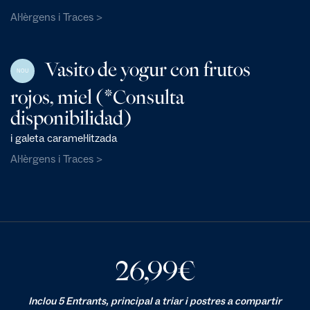
Al·lèrgens i Traces >
Vasito de yogur con frutos
NOU
rojos, miel (*Consulta
disponibilidad)
i galeta caramel·litzada
Al·lèrgens i Traces >
26,99
€
Inclou 5 Entrants, principal a triar i postres a compartir