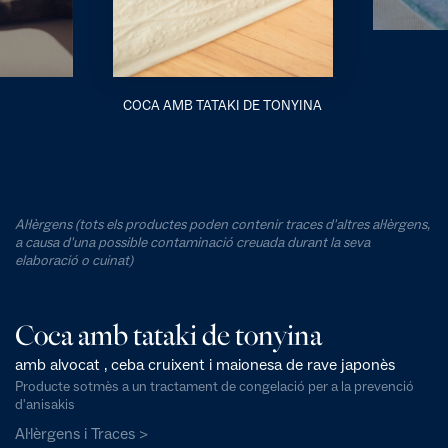
COCA AMB TATAKI DE TONYINA
Al·lèrgens (tots els productes poden contenir traces d'altres al·lèrgens,
a causa d'una possible contaminació creuada durant la seva
elaboració o cuinat)
Coca amb tataki de tonyina
amb alvocat , ceba cruixent i maionesa de rave japonès
Producte sotmès a un tractament de congelació per a la prevenció
d'anisakis
Al·lèrgens i Traces >