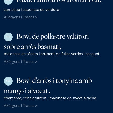
NOU
zumaque i caponata de verdura
Al·lèrgens i Traces >
Bowl de pollastre yakitori
NOU
sobre arròs basmati,
maionesa de sèsam i cruixent de fulles verdes i cacauet
Al·lèrgens i Traces >
Bowl d'arròs i tonyina amb
NOU
mango i alvocat ,
edamame, ceba cruixent i maionesa de sweet siracha
Al·lèrgens i Traces >