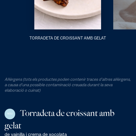
TORRADETA DE CROISSANT AMB GELAT
Al·lèrgens (tots els productes poden contenir traces d'altres al·lèrgens,
a causa d'una possible contaminació creuada durant la seva
elaboració o cuinat)
Torradeta de croissant amb
NOU
gelat
de vainilla i crema de xocolata