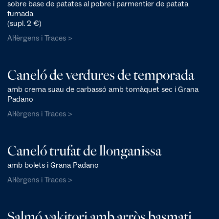
sobre base de patates al pobre i parmentier de patata
fumada
(supl. 2 €)
Al·lèrgens i Traces >
Caneló de verdures de temporada
amb crema suau de carbassó amb tomàquet sec i Grana
Padano
Al·lèrgens i Traces >
Caneló trufat de llonganissa
amb bolets i Grana Padano
Al·lèrgens i Traces >
Salmó yakitori amb arròs basmati