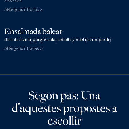
d'anisakis
Al·lèrgens i Traces >
Ensaïmada balear
de sobrasada, gorgonzola, cebolla y miel (a compartir)
Al·lèrgens i Traces >
Segon pas: Una
d'aquestes propostes a
escollir