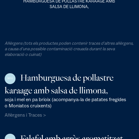
HAMBURGUESA DE POLLASTRE KARAAGE AMB
SALSA DE LLIMONA,
Al·lèrgens (tots els productes poden contenir traces d'altres al·lèrgens,
a causa d'una possible contaminació creuada durant la seva
elaboració o cuinat)
Hamburguesa de pollastre
NOU
karaage amb salsa de llimona,
soja i mel en pa brioix (acompanya-la de patates fregides
o Moniatos cruixents)
Al·lèrgens i Traces >
Falafel amb arròs aromatitzat,