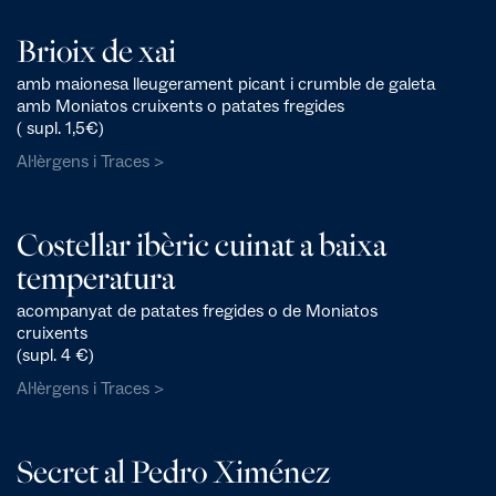
Brioix de xai
amb maionesa lleugerament picant i crumble de galeta
amb Moniatos cruixents o patates fregides
( supl. 1,5€)
Al·lèrgens i Traces >
Costellar ibèric cuinat a baixa
temperatura
acompanyat de patates fregides o de Moniatos
cruixents
(supl. 4 €)
Al·lèrgens i Traces >
Secret al Pedro Ximénez