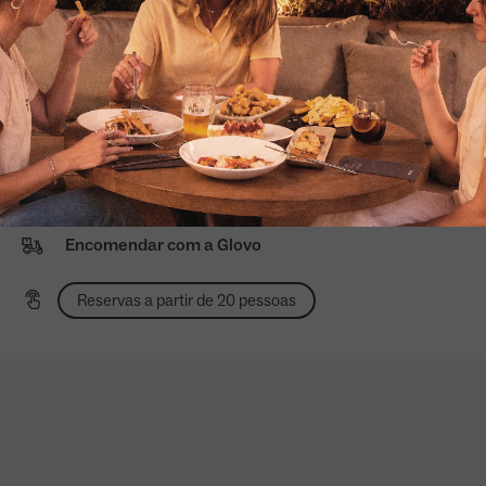
Domingo a quinta-feira à noite: 20:00 a 23:30
Sexta e sábado à noite: 20:00 a 0:00
Terraço exterior
Animais de estimação no terraço exterior
Acesso às nossas cartas adaptadas
Ordem de recolha
Encomendar com a Glovo
Reservas a partir de 20 pessoas