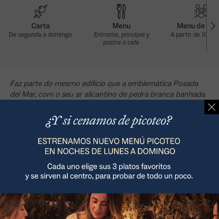
Carta
Menu
Menu de gru
De segunda a domingo
Entrante, principal y
A partir de 10 pe
postre o café
Faz parte do mesmo edifício que a emblemática Posada
del Mar, com o seu ar alicantino de pedra branca banhada
pelo sol. Um espaço tão belo e mediterrânico no interior
como no exterior.
Como nos encontrar >
Plaça les Drassanes 2, 03700, Denia (Alicante)
965 026 890
Reserve o seu evento
Meio-dia: 13:00 a 16:30