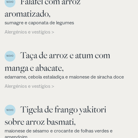
Falafel com arroz
NOVO
aromatizado,
sumagre e caponata de legumes
Alergénios e vestígios >
Taça de arroz e atum com
NOVO
manga e abacate,
edamame, cebola estaladiça e maionese de siracha doce
Alergénios e vestígios >
Tigela de frango yakitori
NOVO
sobre arroz basmati,
maionese de sésamo e crocante de folhas verdes e
amendoim