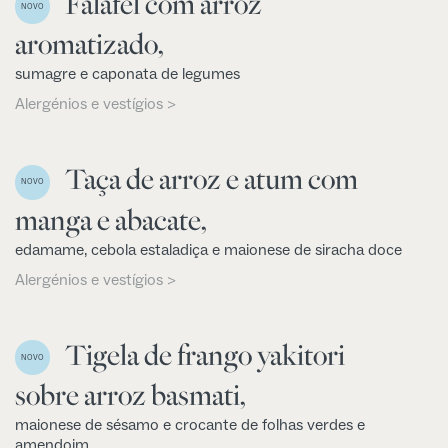
Falafel com arroz
NOVO
aromatizado,
sumagre e caponata de legumes
Alergénios e vestígios >
Taça de arroz e atum com
NOVO
manga e abacate,
edamame, cebola estaladiça e maionese de siracha doce
Alergénios e vestígios >
Tigela de frango yakitori
NOVO
sobre arroz basmati,
maionese de sésamo e crocante de folhas verdes e
amendoim