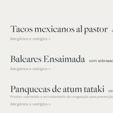
Tacos mexicanos al pastor
Alergénios e vestígios >
Baleares Ensaimada
com sobrasada
Alergénios e vestígios >
Panquecas de atum tataki
co
Produto submetido a um tratamento de congelação para prevenção
Alergénios e vestígios >