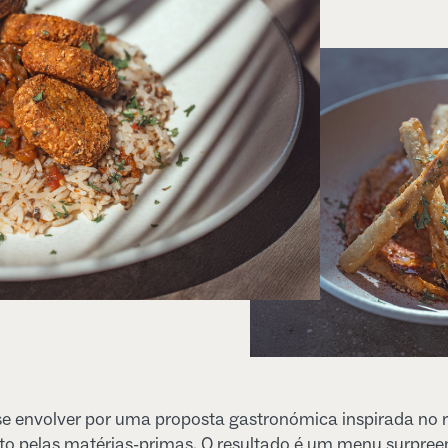
se envolver por uma proposta gastronómica inspirada no r
to pelas matérias-primas. O resultado é um menu surpree