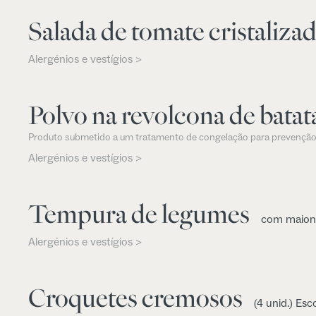
Salada de tomate cristaliza
Alergénios e vestígios >
Polvo na revolcona de batat
Produto submetido a um tratamento de congelação para prevenção
Alergénios e vestígios >
Tempura de legumes
com maione
Alergénios e vestígios >
Croquetes cremosos
(4 unid.) Es