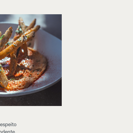
espeito
ndente,