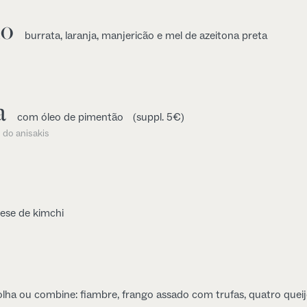
do
burrata, laranja, manjericão e mel de azeitona preta
a
com óleo de pimentão
(suppl. 5€)
 do anisakis
se de kimchi
colha ou combine: fiambre, frango assado com trufas, quatro que