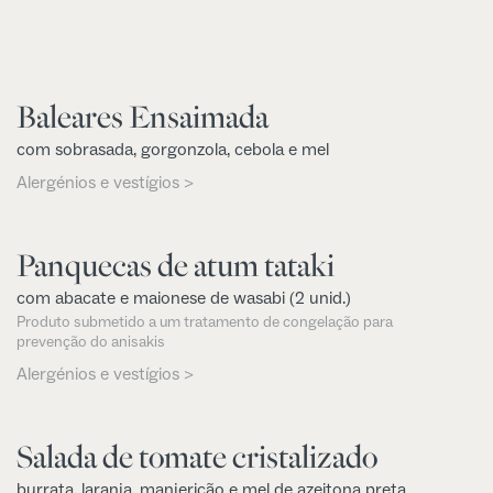
Baleares Ensaimada
com sobrasada, gorgonzola, cebola e mel
Alergénios e vestígios >
Panquecas de atum tataki
com abacate e maionese de wasabi (2 unid.)
Produto submetido a um tratamento de congelação para
prevenção do anisakis
Alergénios e vestígios >
Salada de tomate cristalizado
burrata, laranja, manjericão e mel de azeitona preta