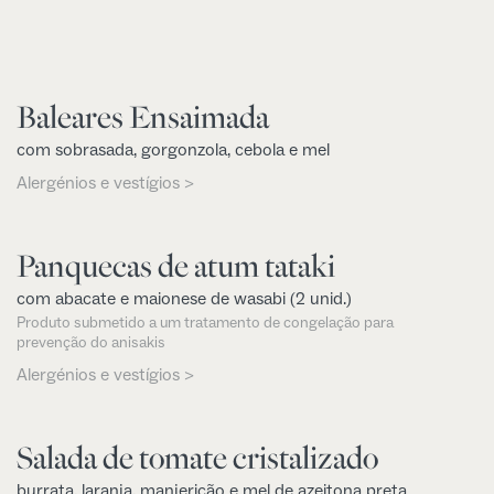
Baleares Ensaimada
com sobrasada, gorgonzola, cebola e mel
Alergénios e vestígios >
Panquecas de atum tataki
com abacate e maionese de wasabi (2 unid.)
Produto submetido a um tratamento de congelação para
prevenção do anisakis
Alergénios e vestígios >
Salada de tomate cristalizado
burrata, laranja, manjericão e mel de azeitona preta