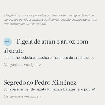
Alergénios (todos os produtos podem conter vestígios de outros
alergénios devido a uma possível contaminação cruzada durante a
transformação ou a cozedura)
Tigela de atum e arroz com
NOVO
abacate
edamame, cebola estaladiça e maionese de siracha doce
Alergénios e vestígios >
Segredo ao Pedro Ximénez
com parmentier de batata fumada e batatas "a lo pobre".
Alergénios e vestígios >