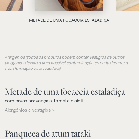
METADE DE UMA FOCACCIA ESTALADIÇA
Alergénios (todos os produtos podem conter vestígios de outros
alergénios devido a uma possível contaminação cruzada durante a
transformação ou a cozedura)
Metade de uma focaccia estaladiça
com ervas provençais, tomate e aioli
Alergénios e vestígios >
Panqueca de atum tataki