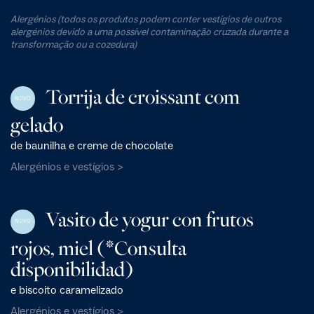
Alergénios (todos os produtos podem conter vestígios de outros
alergénios devido a uma possível contaminação cruzada durante a
transformação ou a cozedura)
Torrija de croissant com
NOVO
gelado
de baunilha e creme de chocolate
Alergénios e vestígios >
Vasito de yogur con frutos
NOVO
rojos, miel (*Consulta
disponibilidad)
e biscoito caramelizado
Alergénios e vestígios >