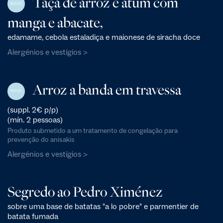
Taça de arroz e atum com
NOVO
manga e abacate,
edamame, cebola estaladiça e maionese de siracha doce
Alergénios e vestígios >
Arroz a banda em travessa
NOVO
(suppl. 2€ p/p)
(mín. 2 pessoas)
Produto submetido a um tratamento de congelação para
prevenção do anisakis
Alergénios e vestígios >
Segredo ao Pedro Ximénez
sobre uma base de batatas "a lo pobre" e parmentier de
batata fumada