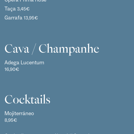
Taça
3,45
€
Garrafa
13,95
€
Cava / Champanhe
Adega Lucentum
16,90
€
Cocktails
Mojiterráneo
8,95
€