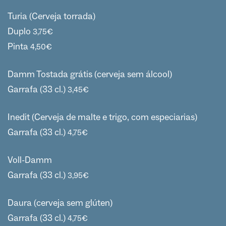
Turia (Cerveja torrada)
Duplo
3,75
€
Pinta
4,50
€
Damm Tostada grátis (cerveja sem álcool)
Garrafa (33 cl.)
3,45
€
Inedit (Cerveja de malte e trigo, com especiarias)
Garrafa (33 cl.)
4,75
€
Voll-Damm
Garrafa (33 cl.)
3,95
€
Daura (cerveja sem glúten)
Garrafa (33 cl.)
4,75
€