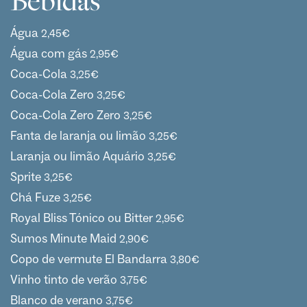
Bebidas
Água
2,45
€
Água com gás
2,95
€
Coca-Cola
3,25
€
Coca-Cola Zero
3,25
€
Coca-Cola Zero Zero
3,25
€
Fanta de laranja ou limão
3,25
€
Laranja ou limão Aquário
3,25
€
Sprite
3,25
€
Chá Fuze
3,25
€
Royal Bliss Tónico ou Bitter
2,95
€
Sumos Minute Maid
2,90
€
Copo de vermute El Bandarra
3,80
€
Vinho tinto de verão
3,75
€
Blanco de verano
3,75
€