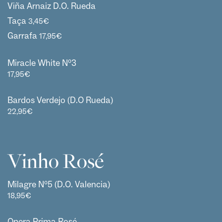
Viña Arnaiz D.O. Rueda
Taça
3,45
€
Garrafa
17,95
€
Miracle White Nº3
17,95
€
Bardos Verdejo (D.O Rueda)
22,95
€
Vinho Rosé
Milagre Nº5 (D.O. Valencia)
18,95
€
Opera Prima Rosé