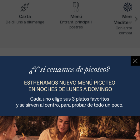
Carta
Menú
Menú
De dilluns a diumenge
Entrant, principal i
Mediterráne
postres
Con arroces a
compartir
Gaudeix de les vistes del mar des de tots els punts del
restaurant Saona Benicàssim, ubicat en primera línia de
costa i envoltat dels Jardins del Torreó, a pocs metres de
l'amfiteatre Pepe Falomir.
Descobreix la nostra gran terrassa exterior, condicionada
amb totes les comoditats perquè puguis venir a gaudir de
l'experiència més mediterrània.
Com arribar >
Avinguda Ferrandis Salvador, 8. 12560 (Benicàssim)
Migdia dilluns a dijous: 13:00 a 16:30