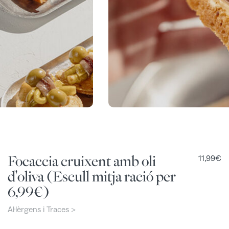
Focaccia cruixent amb oli
11,99
€
d'oliva (Escull mitja ració per
6,99€)
Al·lèrgens i Traces >