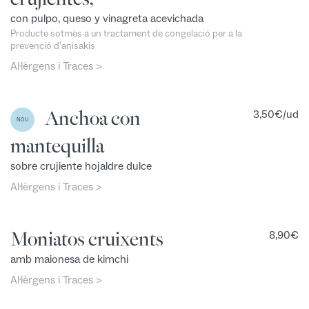
con pulpo, queso y vinagreta acevichada
Producte sotmès a un tractament de congelació per a la
prevenció d'anisakis
Al·lèrgens i Traces >
Anchoa con
3,50
€
/ud
NOU
mantequilla
sobre crujiente hojaldre dulce
Al·lèrgens i Traces >
Moniatos cruixents
8,90
€
amb maionesa de kimchi
Al·lèrgens i Traces >