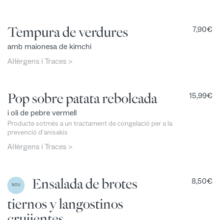
Tempura de verdures
7,90
€
amb maionesa de kimchi
Al·lèrgens i Traces >
Pop sobre patata rebolcada
15,99
€
i oli de pebre vermell
Producte sotmès a un tractament de congelació per a la
prevenció d'anisakis
Al·lèrgens i Traces >
Ensalada de brotes
8,50
€
NOU
tiernos y langostinos
crujientes,