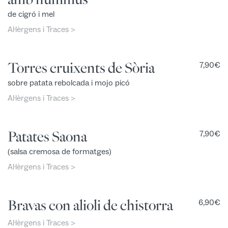
de cigró i mel
Al·lèrgens i Traces >
Torres cruixents de Sòria
7,90
€
sobre patata rebolcada i mojo picó
Al·lèrgens i Traces >
Patates Saona
7,90
€
(salsa cremosa de formatges)
Al·lèrgens i Traces >
Bravas con alioli de chistorra
6,90
€
Al·lèrgens i Traces >