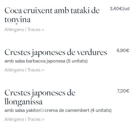
Coca cruixent amb tataki de
3,40
€
/ud
tonyina
Al·lèrgens i Traces >
Crestes japoneses de verdures
6,90
€
amb salsa barbacoa japonesa (5 unitats)
Al·lèrgens i Traces >
Crestes japoneses de
7,20
€
llonganissa
amb salsa yakitori i crema de camembert (4 unitats)
Al·lèrgens i Traces >