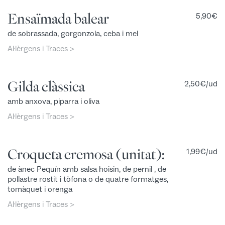
Ensaïmada balear
5,90
€
de sobrassada, gorgonzola, ceba i mel
Al·lèrgens i Traces >
Gilda clàssica
2,50
€
/ud
amb anxova, piparra i oliva
Al·lèrgens i Traces >
Croqueta cremosa (unitat):
1,99
€
/ud
de ànec Pequín amb salsa hoisin, de pernil , de
pollastre rostit i tòfona o de quatre formatges,
tomàquet i orenga
Al·lèrgens i Traces >