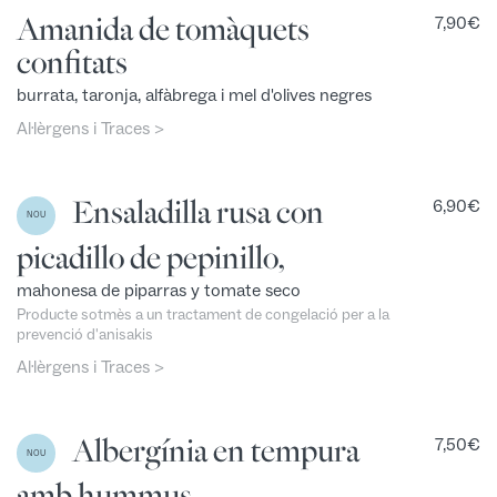
Amanida de tomàquets
7,90
€
confitats
burrata, taronja, alfàbrega i mel d'olives negres
Al·lèrgens i Traces >
Ensaladilla rusa con
6,90
€
NOU
picadillo de pepinillo,
mahonesa de piparras y tomate seco
Producte sotmès a un tractament de congelació per a la
prevenció d'anisakis
Al·lèrgens i Traces >
Albergínia en tempura
7,50
€
NOU
amb hummus