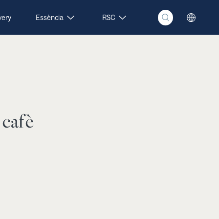
very
Essència
RSC
 cafè