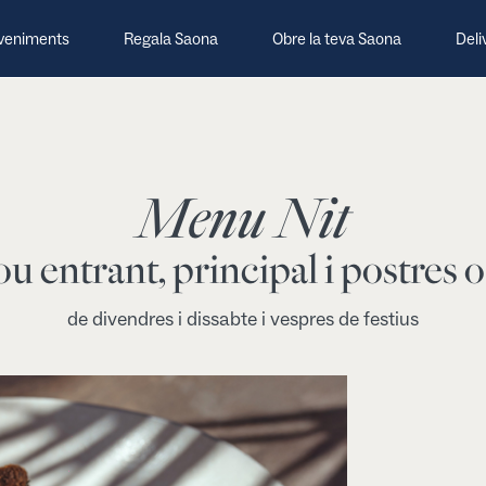
veniments
Regala Saona
Obre la teva Saona
Deli
Menu Nit
ou entrant, principal i postres o
de divendres i dissabte i vespres de festius