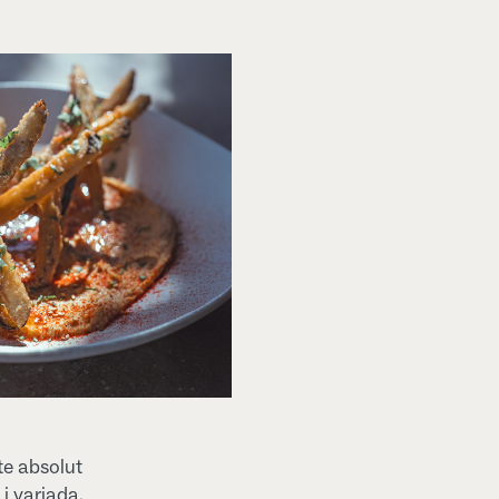
te absolut
 i variada.