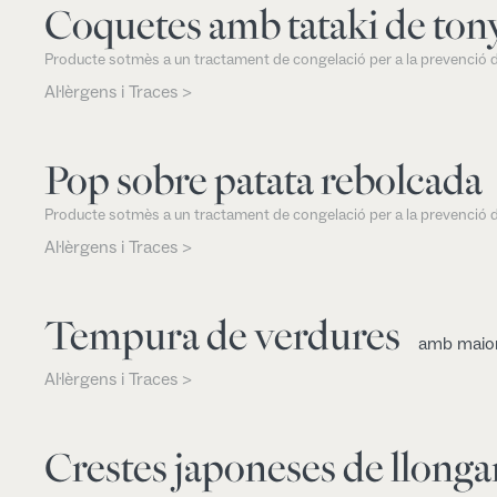
Coquetes amb tataki de ton
Producte sotmès a un tractament de congelació per a la prevenció d
Al·lèrgens i Traces >
Pop sobre patata rebolcada
Producte sotmès a un tractament de congelació per a la prevenció d
Al·lèrgens i Traces >
Tempura de verdures
amb maion
Al·lèrgens i Traces >
Crestes japoneses de llonga