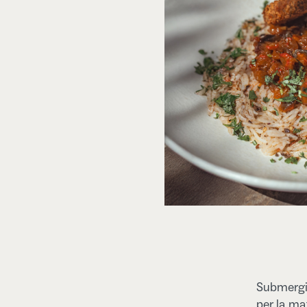
Submergix
per la mat