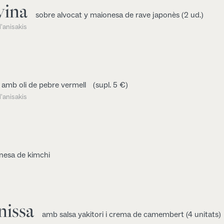
yina
sobre alvocat y maionesa de rave japonès (2 ud.)
'anisakis
amb oli de pebre vermell
(supl. 5 €)
'anisakis
esa de kimchi
nissa
amb salsa yakitori i crema de camembert (4 unitats)