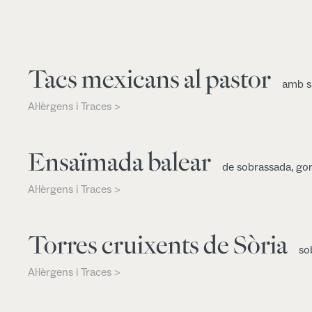
Tacs mexicans al pastor
amb sa
Al·lèrgens i Traces >
Ensaïmada balear
de sobrassada, gor
Al·lèrgens i Traces >
Torres cruixents de Sòria
so
Al·lèrgens i Traces >