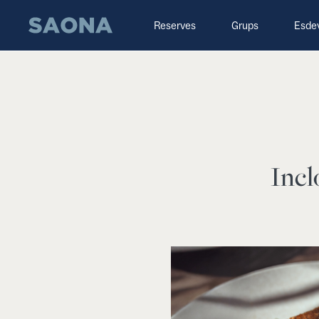
Saltar al contenido
Grupo Saona
Reserves
Grups
Esde
Incl